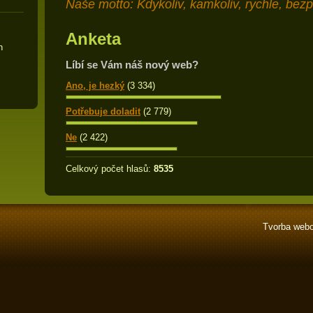
Naše motto: Kdykoliv, kamkoliv, rychle, bez
Anketa
h
Líbí se Vám náš nový web?
Ano, je hezký
(3 334)
Potřebuje doladit
(2 779)
Ne
(2 422)
Celkový počet hlasů:
8535
Tvorba webo