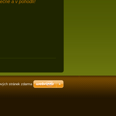
pečně a v pohodlí!
vých stránek zdarma